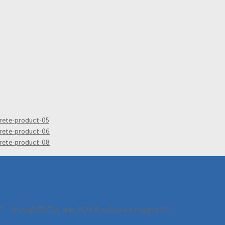
C”
เริ่มก่อตั้งขึ้นในปี พ.ศ. 2523 ที่ อ.เมือง จ.สุราษฎร์ธานี ...