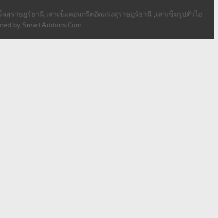
สุราษฎร์ธานี,เสาเข็มคอนกรีตอัดแรงสุราษฎร์ธานี ,เสาเข็มรูปตัวไอ
igned by
SmartAddons.Com