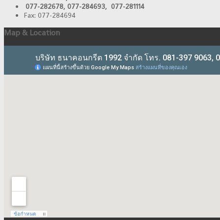
077-282678, 077-284693, 077-281114
Fax: 077-284694
Map & Location