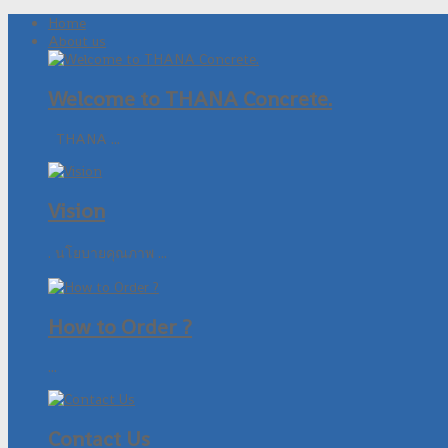
Home
About us
Welcome to THANA Concrete.
THANA ...
Vision
. นโยบายคุณภาพ ...
How to Order ?
...
Contact Us