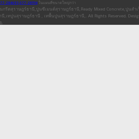
077-284693,077-281114
ในแผนที่ขนาดใหญ่กว่า
ตสุราษฎร์ธานี,ปูนซีเมนต์สุราษฎร์ธานี,Ready Mixed Concrete,ปูนสำเร็จ
านี,เทปูนสุราษฎร์ธานี , เทพื้นปูนสุราษฎร์ธานี,. All Rights Reserved. Des
e.