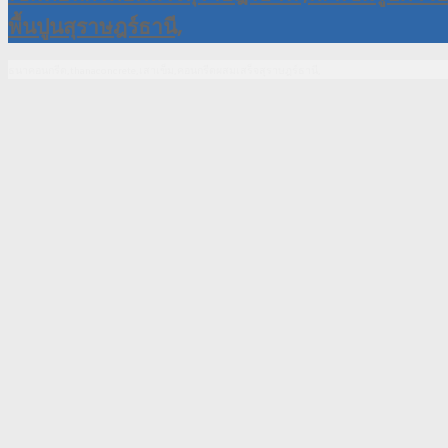
ธนาคอนกรีต,thanaconcrete,เสาเข็ม,คอนกรีตผสมเสร็จสุราษฎร์ธานี,