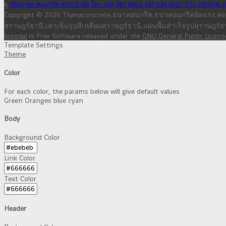
ดู
บริษัท ธนาคอนกรีต 1992 จำกัด โทร. 081-397 9063, 081-538 8527, 077-282678, 
Copyright © 2026 Thanaconcrete,ธนาคอนกรีต,ธนาคอนกรีตอัดแรง,คอนกรี
สุราษฎร์ธานี,เสาเข็มรูปสีเหลี่ยมสุราษฎร์ธานี,แผ่นพื้นสำเร็จรูปสุราษฎร์ธ
Joomla!
is Free Software released under the
GNU General Public Licens
Template Settings
Theme
Color
For each color, the params below will give default values
Green
Oranges
blue
cyan
Body
Background Color
Link Color
Text Color
Header