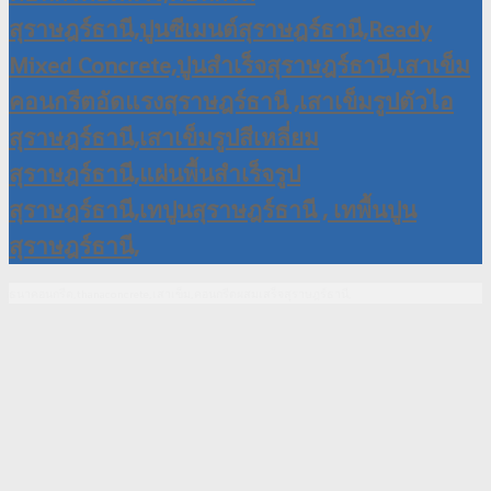
ธนาคอนกรีต,thanaconcrete,เสาเข็ม,คอนกรีตผสมเสร็จสุราษฎร์ธานี,