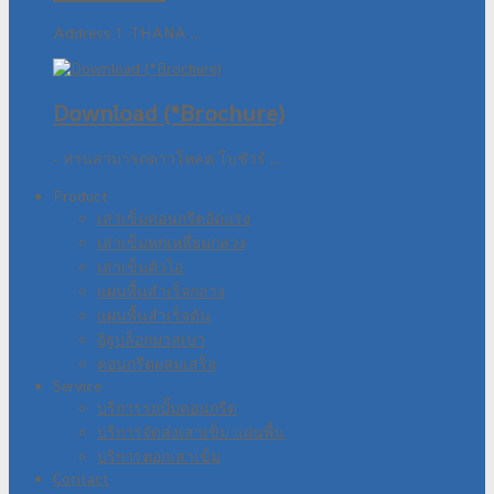
Address 1 -THANA ...
Download (*Brochure)
- ท่านสามารถดาวโหลด โบชัวร์ ...
Product
เสาเข็มคอนกรีตอัดแรง
เสาเข็มหกเหลี่ยมกลวง
เสาเข็มตัวไอ
แผ่นพื้นสำเร็จกลวง
แผ่นพื้นสำเร็จตัน
อิฐบล็อกมวลเบา
คอนกรีตผสมเสร็จ
Service
บริการรถปั๊มคอนกรีต
บริการจัดส่งเสาเข็ม แผ่นพื้น
บริการตอกเสาเข็ม
Contact