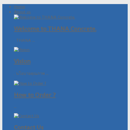
Home
About us
Welcome to THANA Concrete.
THANA ...
Vision
. นโยบายคุณภาพ ...
How to Order ?
...
Contact Us