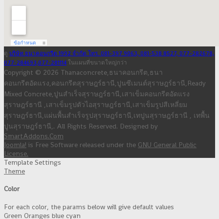
ดู
บริษัท ธนาคอนกรีต 1992 จำกัด โทร. 081-397 9063, 081-538 8527, 077-282678,
077-284693,077-281114
ในแผนที่ขนาดใหญ่กว่า
Copyright © 2026 Thanaconcrete,ธนาคอนกรีต,ธนา
คอนกรีตอัดแรง,คอนกรีตสุราษฎร์ธานี,ปูนซีเมนต์สุราษฎร์ธานี,Ready
Mixed Concrete,ปูนสำเร็จสุราษฎร์ธานี,เสาเข็มคอนกรีตอัดแรง
สุราษฎร์ธานี ,เสาเข็มรูปตัวไอสุราษฎร์ธานี,เสาเข็มรูปสีเหลี่ยม
สุราษฎร์ธานี,แผ่นพื้นสำเร็จรูปสุราษฎร์ธานี,เทปูนสุราษฎร์ธานี , เทพื้น
ปูนสุราษฎร์ธานี,. All Rights Reserved. Designed by
SmartAddons.Com
Joomla!
is Free Software released under the
GNU General Public
License.
Template Settings
Theme
Color
For each color, the params below will give default values
Green
Oranges
blue
cyan