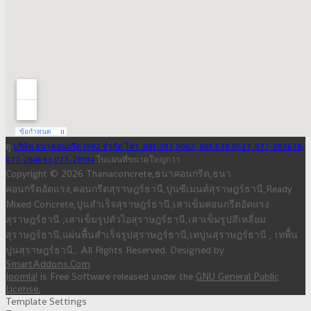
ดู
บริษัท ธนาคอนกรีต 1992 จำกัด โทร. 081-397 9063, 081-538 8527, 077-282678,
077-284693,077-281114
ในแผนที่ขนาดใหญ่กว่า
Copyright © 2026 Thanaconcrete,ธนาคอนกรีต,ธนา
คอนกรีตอัดแรง,คอนกรีตสุราษฎร์ธานี,ปูนซีเมนต์สุราษฎร์ธานี,Ready
Mixed Concrete,ปูนสำเร็จสุราษฎร์ธานี,เสาเข็มคอนกรีตอัดแรง
สุราษฎร์ธานี ,เสาเข็มรูปตัวไอสุราษฎร์ธานี,เสาเข็มรูปสีเหลี่ยม
สุราษฎร์ธานี,แผ่นพื้นสำเร็จรูปสุราษฎร์ธานี,เทปูนสุราษฎร์ธานี , เทพื้น
ปูนสุราษฎร์ธานี,. All Rights Reserved. Designed by
SmartAddons.Com
Joomla!
is Free Software released under the
GNU General Public
License.
Template Settings