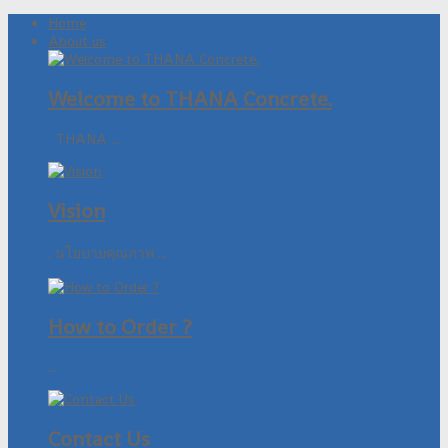
Home
About us
Welcome to THANA Concrete.
THANA ...
Vision
. นโยบายคุณภาพ ...
How to Order ?
...
Contact Us