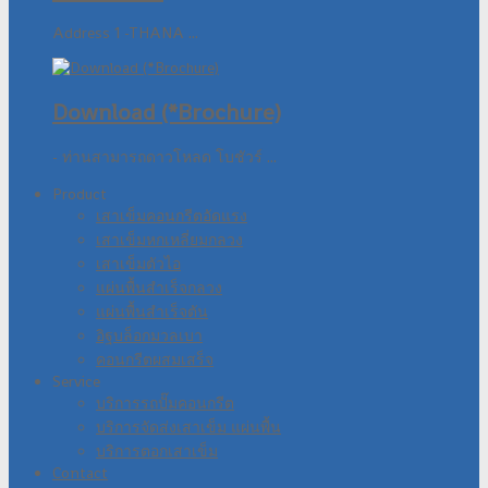
Address 1 -THANA ...
Download (*Brochure)
- ท่านสามารถดาวโหลด โบชัวร์ ...
Product
เสาเข็มคอนกรีตอัดแรง
เสาเข็มหกเหลี่ยมกลวง
เสาเข็มตัวไอ
แผ่นพื้นสำเร็จกลวง
แผ่นพื้นสำเร็จตัน
อิฐบล็อกมวลเบา
คอนกรีตผสมเสร็จ
Service
บริการรถปั๊มคอนกรีต
บริการจัดส่งเสาเข็ม แผ่นพื้น
บริการตอกเสาเข็ม
Contact