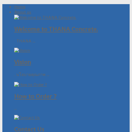
Home
About us
Welcome to THANA Concrete.
THANA ...
Vision
. นโยบายคุณภาพ ...
How to Order ?
...
Contact Us