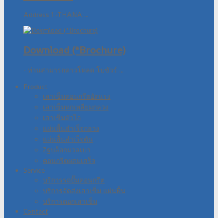
Address 1 -THANA ...
Download (*Brochure)
- ท่านสามารถดาวโหลด โบชัวร์ ...
Product
เสาเข็มคอนกรีตอัดแรง
เสาเข็มหกเหลี่ยมกลวง
เสาเข็มตัวไอ
แผ่นพื้นสำเร็จกลวง
แผ่นพื้นสำเร็จตัน
อิฐบล็อกมวลเบา
คอนกรีตผสมเสร็จ
Service
บริการรถปั๊มคอนกรีต
บริการจัดส่งเสาเข็ม แผ่นพื้น
บริการตอกเสาเข็ม
Contact