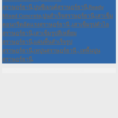
ธนาคอนกรีต,thanaconcrete,เสาเข็ม,คอนกรีตผสมเสร็จสุราษฎร์ธานี,