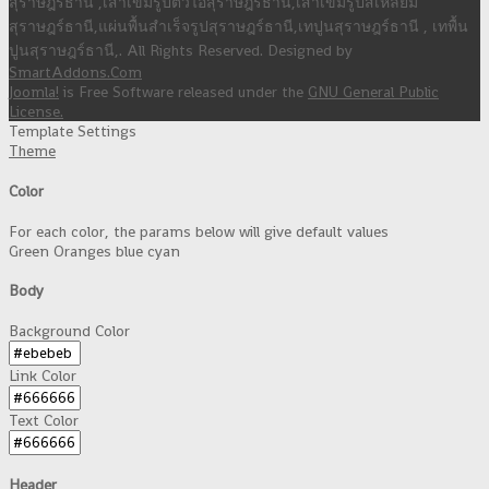
สุราษฎร์ธานี ,เสาเข็มรูปตัวไอสุราษฎร์ธานี,เสาเข็มรูปสีเหลี่ยม
สุราษฎร์ธานี,แผ่นพื้นสำเร็จรูปสุราษฎร์ธานี,เทปูนสุราษฎร์ธานี , เทพื้น
ปูนสุราษฎร์ธานี,. All Rights Reserved. Designed by
SmartAddons.Com
Joomla!
is Free Software released under the
GNU General Public
License.
Template Settings
Theme
Color
For each color, the params below will give default values
Green
Oranges
blue
cyan
Body
Background Color
Link Color
Text Color
Header