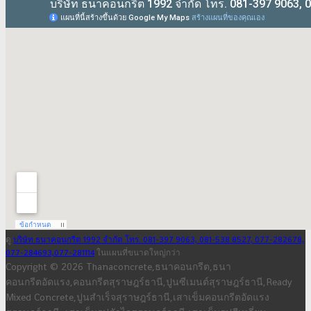
ดู
บริษัท ธนาคอนกรีต 1992 จำกัด โทร. 081-397 9063, 081-538 8527, 077-282678,
077-284693,077-281114
ในแผนที่ขนาดใหญ่กว่า
Copyright © 2026 Thanaconcrete,ธนาคอนกรีต,ธนา
คอนกรีตอัดแรง,คอนกรีตสุราษฎร์ธานี,ปูนซีเมนต์สุราษฎร์ธานี,Ready
Mixed Concrete,ปูนสำเร็จสุราษฎร์ธานี,เสาเข็มคอนกรีตอัดแรง