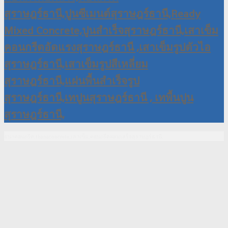
ธนาคอนกรีต,thanaconcrete,เสาเข็ม,คอนกรีตผสมเสร็จสุราษฎร์ธานี,