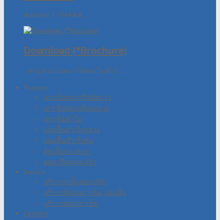
Address 1 -THANA ...
Download (*Brochure)
- ท่านสามารถดาวโหลด โบชัวร์ ...
Product
เสาเข็มคอนกรีตอัดแรง
เสาเข็มหกเหลี่ยมกลวง
เสาเข็มตัวไอ
แผ่นพื้นสำเร็จกลวง
แผ่นพื้นสำเร็จตัน
อิฐบล็อกมวลเบา
คอนกรีตผสมเสร็จ
Service
บริการรถปั๊มคอนกรีต
บริการจัดส่งเสาเข็ม แผ่นพื้น
บริการตอกเสาเข็ม
Contact