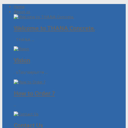
Home
About us
Welcome to THANA Concrete.
THANA ...
Vision
. นโยบายคุณภาพ ...
How to Order ?
...
Contact Us