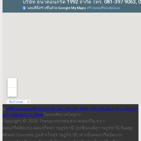
ดู
บริษัท ธนาคอนกรีต 1992 จำกัด โทร. 081-397 9063, 081-538 8527, 077-282678,
077-284693,077-281114
ในแผนที่ขนาดใหญ่กว่า
Copyright © 2026 Thanaconcrete,ธนาคอนกรีต,ธนา
คอนกรีตอัดแรง,คอนกรีตสุราษฎร์ธานี,ปูนซีเมนต์สุราษฎร์ธานี,Ready
Mixed Concrete,ปูนสำเร็จสุราษฎร์ธานี,เสาเข็มคอนกรีตอัดแรง