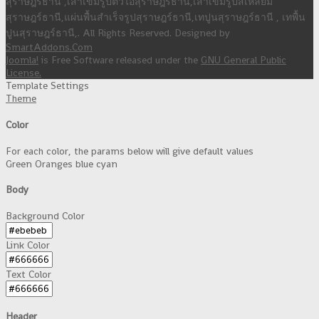
สุราษฎร์ธานี ,เสาเข็มรูปตัวไอสุราษฎร์ธานี,เสาเข็มรูปสีเหลี่ยม
สุราษฎร์ธานี,แผ่นพื้นสำเร็จรูปสุราษฎร์ธานี,เทปูนสุราษฎร์ธานี , เทพื้น
ปูนสุราษฎร์ธานี,. All Rights Reserved. Designed by
SmartAddons.Com
Joomla!
is Free Software released under the
GNU General Public
License.
Template Settings
Theme
Color
For each color, the params below will give default values
Green
Oranges
blue
cyan
Body
Background Color
Link Color
Text Color
Header